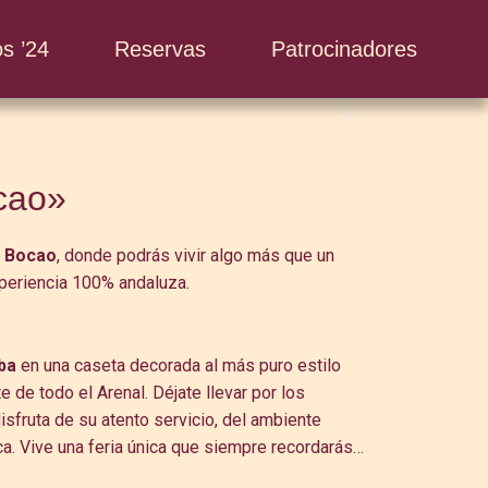
slot gacor
s ’24
Reservas
Patrocinadores
cao»
l Bocao
, donde podrás vivir algo más que un
xperiencia 100% andaluza.
ba
en una caseta decorada al más puro estilo
 de todo el Arenal. Déjate llevar por los
isfruta de su atento servicio, del ambiente
ca. Vive una feria única que siempre recordarás…